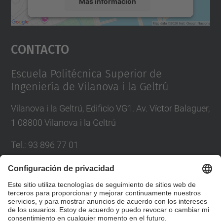
Más información
Aceptar
Contacto
powered by
Usercentrics Consent
Management Platform
Escuela Politécnica Superior de
Ingeniería de Vilanova i la Geltrú
Vilanova i la Geltrú, Edificio VG1. Av. Víctor Balaguer,
1 08800 Vilanova i la Geltrú
Tel.
:
93 896 77 01
Correo
:
info.epsevg@upc.edu
Directorio UPC
Formulario de contacto